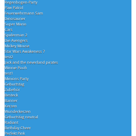
Regenbogen-Party
Paw Patrol
Feuerwehrmann Sam
Dinosaurier
Super Mario
Cars
Spiderman 2
Die Avengers
Mickey Mouse
Star Wars Awakeness 7
test2
Jack and the neverland pirates
Winnie Pooh
test1
Minions Party
Geburtstag
Zubehör
Besteck
Banner
Kerzen
Wunderkerzen
Geburtstag neutral
Radiant
Birthday Cheer
Perfekt Pink