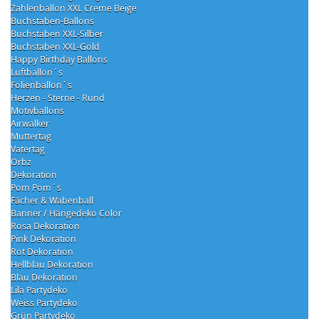
Zahlenballon XXL Creme Beige
Buchstaben-Ballons
Buchstaben XXL-Silber
Buchstaben XXL-Gold
Happy Birthday Ballons
Luftballon´s
Folienballon´s
Herzen - Sterne - Rund
Motivballons
Airwalker
Muttertag
Vatertag
Orbz
Dekoration
Pom Pom´s
Fächer & Wabenball
Banner / Hängedeko Color
Rosa Dekoration
Pink Dekoration
Rot Dekoration
Hellblau Dekoration
Blau Dekoration
Lila Partydeko
Weiss Partydeko
Grün Partydeko