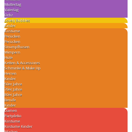
Muttertag
Vatertag
Orbz
Lovely Bubbles
Kinder
Kostüme
Perücken
Perücken
Strumpfhosen
Wimpern
Hüte
Ketten & Accessoires
Schminke & Make Up
Herren
Kinder
50er Jahre
70er Jahre
80er Jahre
Berufe
Kinder
Damen
Partydeko
Kostüme
Kostüme Kinder
Masken