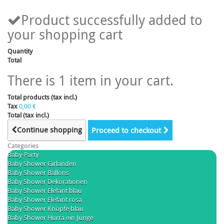
Product successfully added to
your shopping cart
Quantity
Total
There is 1 item in your cart.
Total products (tax incl.)
Tax
0,00 €
Total (tax incl.)
Continue shopping
Proceed to checkout
Categories
Baby-Party
Baby Shower Girlanden
Baby Shower Ballons
Baby Shower Dekorationen
Baby Shower Elefant blau
Baby Shower Elefant rosa
Baby Shower Knöpfe blau
Baby Shower Hurra ein Junge