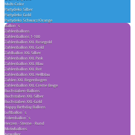
Multi-Color
Partydeko Silber
Partydeko Gold
Partydeko Schwarz/Orange
Ballon´s
Zahlenballons
Zahlenballons 1-100
Zahlenballon XXL Rosegold
Zahlenballon XXL Gold
Zahlballon XXL Silber
Zahlenballon XXL Pink
Zahlenballon XXL Blau
Zahlenballon XXL Rot
Zahlenballon XXL Hellblau
Zahlen XXL Regenbogen
Zahlenballon XXL Creme Beige
Buchstaben-Ballons
Buchstaben XXL-Silber
Buchstaben XXL-Gold
Happy Birthday Ballons
Luftballon´s
Folienballon´s
Herzen - Sterne - Rund
Motivballons
Airwalker