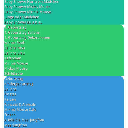
Baby Shower Hurra ein Mädchen
Baby Shower Mickey Mouse
Baby Shower Minnie Mouse
Junge oder Mädchen
Baby Shower Eule blau
1. Geburtstag
1. Geburtstag Ballons
1. Geburtstag Dekorationen
Winnie Pooh
Ballons rosa
Ballons Blau
Käferchen
Minnie Mouse
Mickey Mouse
Schildkröte
Geburtstag
Kindergeburtstag
Ballons
Pinatas
Kerzen
Princess & Animals
Minnie Mouse Cafe
Frozen
Arielle die Meerjungfrau
Meerjungfrau