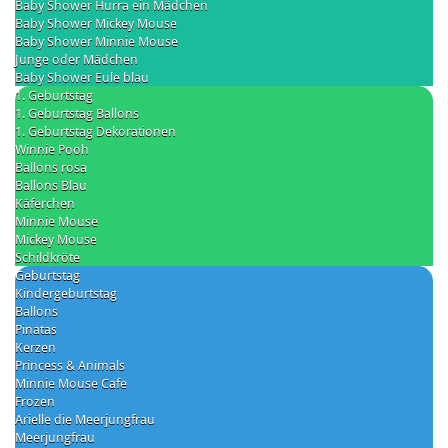
Baby Shower Hurra ein Mädchen
Baby Shower Mickey Mouse
Baby Shower Minnie Mouse
Junge oder Mädchen
Baby Shower Eule blau
1. Geburtstag
1. Geburtstag Ballons
1. Geburtstag Dekorationen
Winnie Pooh
Ballons rosa
Ballons Blau
Käferchen
Minnie Mouse
Mickey Mouse
Schildkröte
Geburtstag
Kindergeburtstag
Ballons
Pinatas
Kerzen
Princess & Animals
Minnie Mouse Cafe
Frozen
Arielle die Meerjungfrau
Meerjungfrau