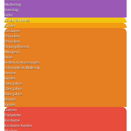
Muttertag
Vatertag
Orbz
Lovely Bubbles
Kinder
Kostüme
Perücken
Perücken
Strumpfhosen
Wimpern
Hüte
Ketten & Accessoires
Schminke & Make Up
Herren
Kinder
50er Jahre
70er Jahre
80er Jahre
Berufe
Kinder
Damen
Partydeko
Kostüme
Kostüme Kinder
Masken