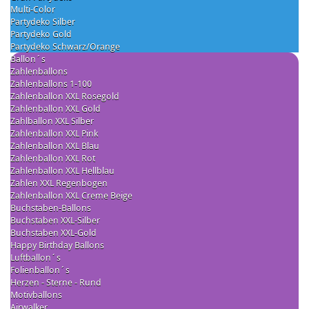
Multi-Color
Partydeko Silber
Partydeko Gold
Partydeko Schwarz/Orange
Ballon´s
Zahlenballons
Zahlenballons 1-100
Zahlenballon XXL Rosegold
Zahlenballon XXL Gold
Zahlballon XXL Silber
Zahlenballon XXL Pink
Zahlenballon XXL Blau
Zahlenballon XXL Rot
Zahlenballon XXL Hellblau
Zahlen XXL Regenbogen
Zahlenballon XXL Creme Beige
Buchstaben-Ballons
Buchstaben XXL-Silber
Buchstaben XXL-Gold
Happy Birthday Ballons
Luftballon´s
Folienballon´s
Herzen - Sterne - Rund
Motivballons
Airwalker