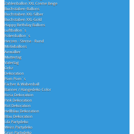
Zahlenballon XXL Creme Beige
Buchstaben-Ballons
Buchstaben XXL-Silber
Buchstaben XXL-Gold
Happy Birthday Ballons
Luftballon´s
Folienballon´s
Herzen - Sterne - Rund
Motivballons
Airwalker
Muttertag
Vatertag
Orbz
Dekoration
Pom Pom´s
Fächer & Wabenball
Banner / Hängedeko Color
Rosa Dekoration
Pink Dekoration
Rot Dekoration
Hellblau Dekoration
Blau Dekoration
Lila Partydeko
Weiss Partydeko
Grün Partydeko