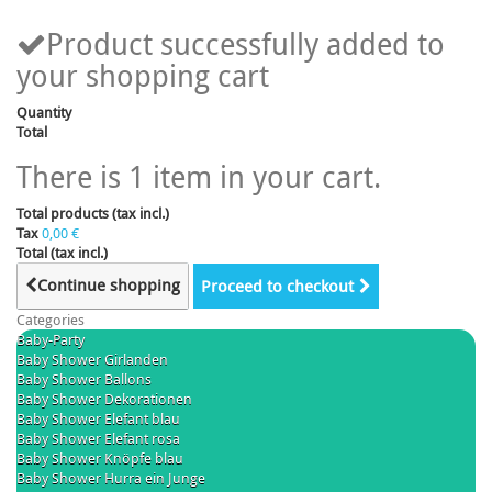
Product successfully added to
your shopping cart
Quantity
Total
There is 1 item in your cart.
Total products (tax incl.)
Tax
0,00 €
Total (tax incl.)
Continue shopping
Proceed to checkout
Categories
Baby-Party
Baby Shower Girlanden
Baby Shower Ballons
Baby Shower Dekorationen
Baby Shower Elefant blau
Baby Shower Elefant rosa
Baby Shower Knöpfe blau
Baby Shower Hurra ein Junge