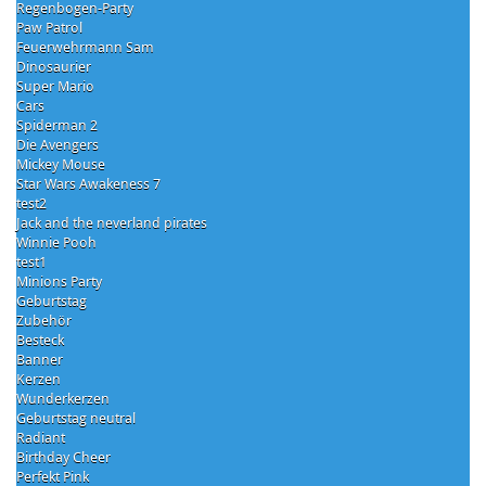
Regenbogen-Party
Paw Patrol
Feuerwehrmann Sam
Dinosaurier
Super Mario
Cars
Spiderman 2
Die Avengers
Mickey Mouse
Star Wars Awakeness 7
test2
Jack and the neverland pirates
Winnie Pooh
test1
Minions Party
Geburtstag
Zubehör
Besteck
Banner
Kerzen
Wunderkerzen
Geburtstag neutral
Radiant
Birthday Cheer
Perfekt Pink