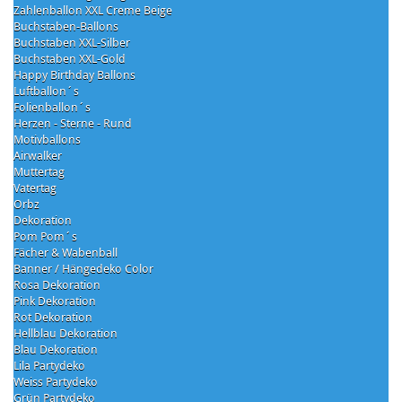
Zahlenballon XXL Creme Beige
Buchstaben-Ballons
Buchstaben XXL-Silber
Buchstaben XXL-Gold
Happy Birthday Ballons
Luftballon´s
Folienballon´s
Herzen - Sterne - Rund
Motivballons
Airwalker
Muttertag
Vatertag
Orbz
Dekoration
Pom Pom´s
Fächer & Wabenball
Banner / Hängedeko Color
Rosa Dekoration
Pink Dekoration
Rot Dekoration
Hellblau Dekoration
Blau Dekoration
Lila Partydeko
Weiss Partydeko
Grün Partydeko