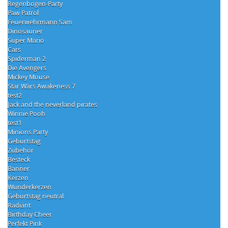
Regenbogen-Party
Paw Patrol
Feuerwehrmann Sam
Dinosaurier
Super Mario
Cars
Spiderman 2
Die Avengers
Mickey Mouse
Star Wars Awakeness 7
test2
Jack and the neverland pirates
Winnie Pooh
test1
Minions Party
Geburtstag
Zubehör
Besteck
Banner
Kerzen
Wunderkerzen
Geburtstag neutral
Radiant
Birthday Cheer
Perfekt Pink