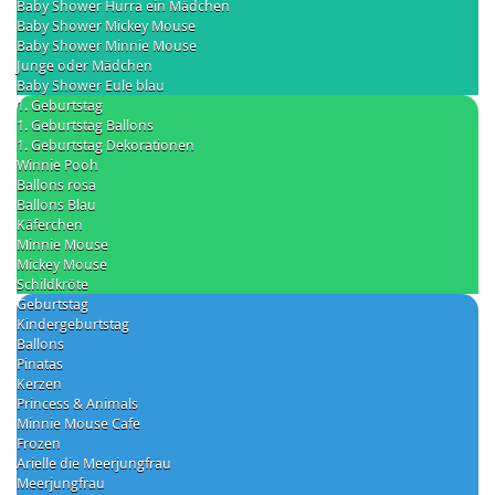
Baby Shower Hurra ein Mädchen
Baby Shower Mickey Mouse
Baby Shower Minnie Mouse
Junge oder Mädchen
Baby Shower Eule blau
1. Geburtstag
1. Geburtstag Ballons
1. Geburtstag Dekorationen
Winnie Pooh
Ballons rosa
Ballons Blau
Käferchen
Minnie Mouse
Mickey Mouse
Schildkröte
Geburtstag
Kindergeburtstag
Ballons
Pinatas
Kerzen
Princess & Animals
Minnie Mouse Cafe
Frozen
Arielle die Meerjungfrau
Meerjungfrau