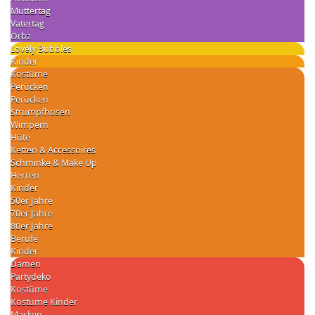
Muttertag
Vatertag
Orbz
Lovely Bubbles
Kinder
Kostüme
Perücken
Perücken
Strumpfhosen
Wimpern
Hüte
Ketten & Accessoires
Schminke & Make Up
Herren
Kinder
50er Jahre
70er Jahre
80er Jahre
Berufe
Kinder
Damen
Partydeko
Kostüme
Kostüme Kinder
Masken