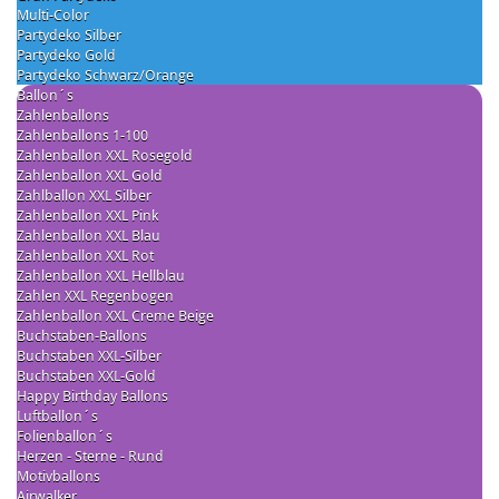
Multi-Color
Partydeko Silber
Partydeko Gold
Partydeko Schwarz/Orange
Ballon´s
Zahlenballons
Zahlenballons 1-100
Zahlenballon XXL Rosegold
Zahlenballon XXL Gold
Zahlballon XXL Silber
Zahlenballon XXL Pink
Zahlenballon XXL Blau
Zahlenballon XXL Rot
Zahlenballon XXL Hellblau
Zahlen XXL Regenbogen
Zahlenballon XXL Creme Beige
Buchstaben-Ballons
Buchstaben XXL-Silber
Buchstaben XXL-Gold
Happy Birthday Ballons
Luftballon´s
Folienballon´s
Herzen - Sterne - Rund
Motivballons
Airwalker