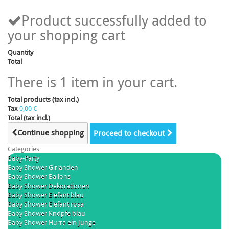
Product successfully added to
your shopping cart
Quantity
Total
There is 1 item in your cart.
Total products (tax incl.)
Tax
0,00 €
Total (tax incl.)
Continue shopping
Proceed to checkout
Categories
Baby-Party
Baby Shower Girlanden
Baby Shower Ballons
Baby Shower Dekorationen
Baby Shower Elefant blau
Baby Shower Elefant rosa
Baby Shower Knöpfe blau
Baby Shower Hurra ein Junge