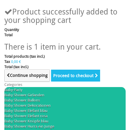
Product successfully added to
your shopping cart
Quantity
Total
There is 1 item in your cart.
Total products (tax incl.)
Tax
0,00 €
Total (tax incl.)
Continue shopping
Proceed to checkout
Categories
Baby-Party
Baby Shower Girlanden
Baby Shower Ballons
Baby Shower Dekorationen
Baby Shower Elefant blau
Baby Shower Elefant rosa
Baby Shower Knöpfe blau
Baby Shower Hurra ein Junge