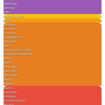
Muttertag
Vatertag
Orbz
Lovely Bubbles
Kinder
Kostüme
Perücken
Perücken
Strumpfhosen
Wimpern
Hüte
Ketten & Accessoires
Schminke & Make Up
Herren
Kinder
50er Jahre
70er Jahre
80er Jahre
Berufe
Kinder
Damen
Partydeko
Kostüme
Kostüme Kinder
Masken