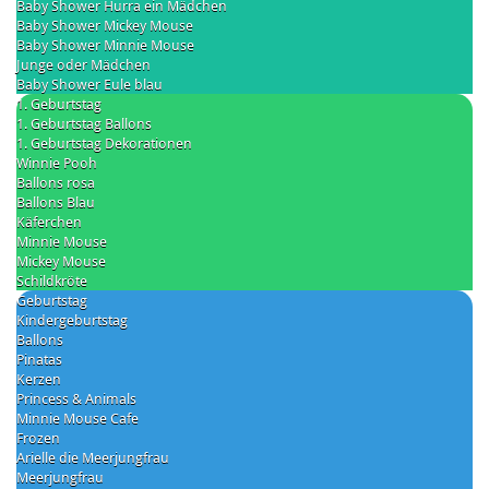
Baby Shower Hurra ein Mädchen
Baby Shower Mickey Mouse
Baby Shower Minnie Mouse
Junge oder Mädchen
Baby Shower Eule blau
1. Geburtstag
1. Geburtstag Ballons
1. Geburtstag Dekorationen
Winnie Pooh
Ballons rosa
Ballons Blau
Käferchen
Minnie Mouse
Mickey Mouse
Schildkröte
Geburtstag
Kindergeburtstag
Ballons
Pinatas
Kerzen
Princess & Animals
Minnie Mouse Cafe
Frozen
Arielle die Meerjungfrau
Meerjungfrau