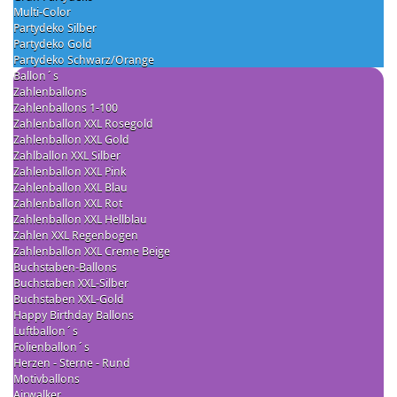
Multi-Color
Partydeko Silber
Partydeko Gold
Partydeko Schwarz/Orange
Ballon´s
Zahlenballons
Zahlenballons 1-100
Zahlenballon XXL Rosegold
Zahlenballon XXL Gold
Zahlballon XXL Silber
Zahlenballon XXL Pink
Zahlenballon XXL Blau
Zahlenballon XXL Rot
Zahlenballon XXL Hellblau
Zahlen XXL Regenbogen
Zahlenballon XXL Creme Beige
Buchstaben-Ballons
Buchstaben XXL-Silber
Buchstaben XXL-Gold
Happy Birthday Ballons
Luftballon´s
Folienballon´s
Herzen - Sterne - Rund
Motivballons
Airwalker