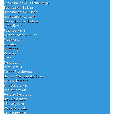
Zahlenballon XXL Creme Beige
Buchstaben-Ballons
Buchstaben XXL-Silber
Buchstaben XXL-Gold
Happy Birthday Ballons
Luftballon´s
Folienballon´s
Herzen - Sterne - Rund
Motivballons
Airwalker
Muttertag
Vatertag
Orbz
Dekoration
Pom Pom´s
Fächer & Wabenball
Banner / Hängedeko Color
Rosa Dekoration
Pink Dekoration
Rot Dekoration
Hellblau Dekoration
Blau Dekoration
Lila Partydeko
Weiss Partydeko
Grün Partydeko