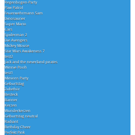
Regenbogen-Party
Paw Patrol
Feuerwehrmann Sam
Dinosaurier
Super Mario
Cars
Spiderman 2
Die Avengers
Mickey Mouse
Star Wars Awakeness 7
test2
Jack and the neverland pirates
Winnie Pooh
test1
Minions Party
Geburtstag
Zubehör
Besteck
Banner
Kerzen
Wunderkerzen
Geburtstag neutral
Radiant
Birthday Cheer
Perfekt Pink