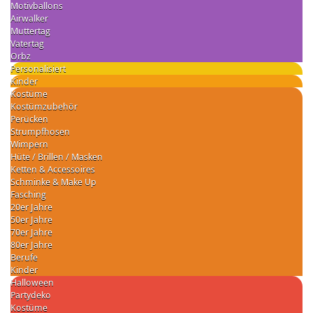
Motivballons
Airwalker
Muttertag
Vatertag
Orbz
Personalisiert
Kinder
Kostüme
Kostümzubehör
Perücken
Strumpfhosen
Wimpern
Hüte / Brillen / Masken
Ketten & Accessoires
Schminke & Make Up
Fasching
20er Jahre
50er Jahre
70er Jahre
80er Jahre
Berufe
Kinder
Halloween
Partydeko
Kostüme