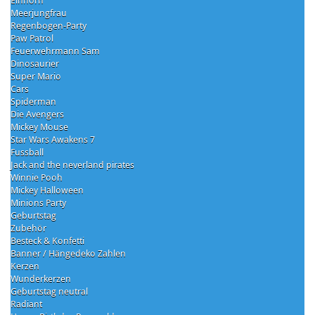
Einhorn
Meerjungfrau
Regenbogen-Party
Paw Patrol
Feuerwehrmann Sam
Dinosaurier
Super Mario
Cars
Spiderman
Die Avengers
Mickey Mouse
Star Wars Awakens 7
Fussball
Jack and the neverland pirates
Winnie Pooh
Mickey Halloween
Minions Party
Geburtstag
Zubehör
Besteck & Konfetti
Banner / Hängedeko Zahlen
Kerzen
Wunderkerzen
Geburtstag neutral
Radiant