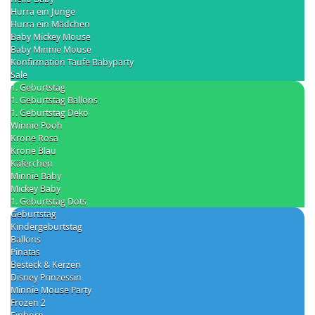
Hurra ein Junge
Hurra ein Mädchen
Baby Mickey Mouse
Baby Minnie Mouse
Konfirmation Taufe Babyparty
Sale
1. Geburtstag
1. Geburtstag Ballons
1. Geburtstag Deko
Winnie Pooh
Krone Rosa
Krone Blau
Käferchen
Minnie Baby
Mickey Baby
1. Geburtstag Dots
Geburtstag
Kindergeburtstag
Ballons
Pinatas
Besteck & Kerzen
Disney Prinzessin
Minnie Mouse Party
Frozen 2