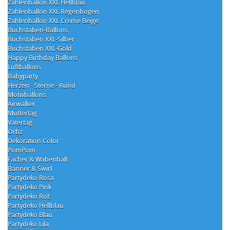
Zahlenballon XXL Hellblau
Zahlenballon XXL Regenbogen
Zahlenballon XXL Creme Beige
Buchstaben-Ballons
Buchstaben XXL-Silber
Buchstaben XXL-Gold
Happy Birthday Ballons
Luftballons
Babyparty
Herzen - Sterne - Rund
Motivballons
Airwalker
Muttertag
Vatertag
Orbz
Dekoration Color
PomPom
Fächer & Wabenball
Banner & Swirl
Partydeko Rosa
Partydeko Pink
Partydeko Rot
Partydeko Hellblau
Partydeko Blau
Partydeko Lila