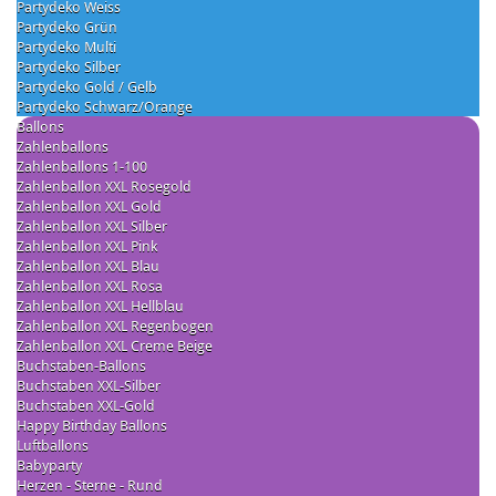
Partydeko Weiss
Partydeko Grün
Partydeko Multi
Partydeko Silber
Partydeko Gold / Gelb
Partydeko Schwarz/Orange
Ballons
Zahlenballons
Zahlenballons 1-100
Zahlenballon XXL Rosegold
Zahlenballon XXL Gold
Zahlenballon XXL Silber
Zahlenballon XXL Pink
Zahlenballon XXL Blau
Zahlenballon XXL Rosa
Zahlenballon XXL Hellblau
Zahlenballon XXL Regenbogen
Zahlenballon XXL Creme Beige
Buchstaben-Ballons
Buchstaben XXL-Silber
Buchstaben XXL-Gold
Happy Birthday Ballons
Luftballons
Babyparty
Herzen - Sterne - Rund