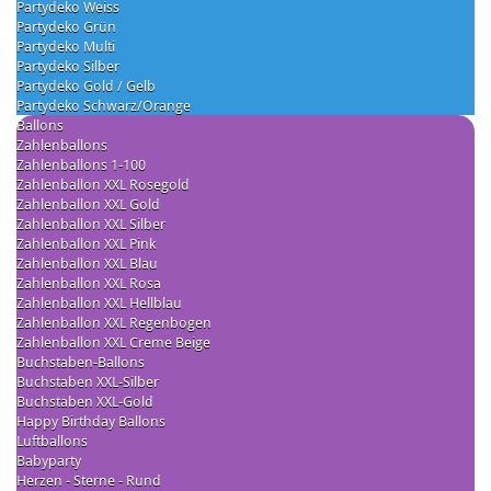
Partydeko Weiss
Partydeko Grün
Partydeko Multi
Partydeko Silber
Partydeko Gold / Gelb
Partydeko Schwarz/Orange
Ballons
Zahlenballons
Zahlenballons 1-100
Zahlenballon XXL Rosegold
Zahlenballon XXL Gold
Zahlenballon XXL Silber
Zahlenballon XXL Pink
Zahlenballon XXL Blau
Zahlenballon XXL Rosa
Zahlenballon XXL Hellblau
Zahlenballon XXL Regenbogen
Zahlenballon XXL Creme Beige
Buchstaben-Ballons
Buchstaben XXL-Silber
Buchstaben XXL-Gold
Happy Birthday Ballons
Luftballons
Babyparty
Herzen - Sterne - Rund