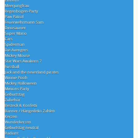
Einhorn
Meerjungfrau
Regenbogen-Party
Paw Patrol
Feuerwehrmann Sam
Dinosaurier
Super Mario
Cars
Spiderman
Die Avengers
Mickey Mouse
Star Wars Awakens 7
Fussball
Jack and the neverland pirates
Winnie Pooh
Mickey Halloween
Minions Party
Geburtstag
Zubehör
Besteck & Konfetti
Banner / Hängedeko Zahlen
Kerzen
Wunderkerzen
Geburtstag neutral
Radiant