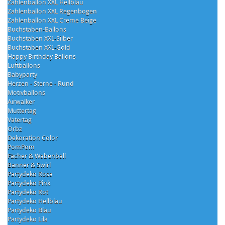
Zahlenballon XXL Hellblau
Zahlenballon XXL Regenbogen
Zahlenballon XXL Creme Beige
Buchstaben-Ballons
Buchstaben XXL-Silber
Buchstaben XXL-Gold
Happy Birthday Ballons
Luftballons
Babyparty
Herzen - Sterne - Rund
Motivballons
Airwalker
Muttertag
Vatertag
Orbz
Dekoration Color
PomPom
Fächer & Wabenball
Banner & Swirl
Partydeko Rosa
Partydeko Pink
Partydeko Rot
Partydeko Hellblau
Partydeko Blau
Partydeko Lila