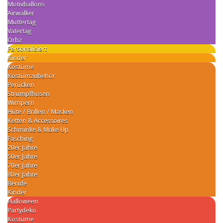
Motivballons
Airwalker
Muttertag
Vatertag
Orbz
Personalisiert
Kinder
Kostüme
Kostümzubehör
Perücken
Strumpfhosen
Wimpern
Hüte / Brillen / Masken
Ketten & Accessoires
Schminke & Make Up
Fasching
20er Jahre
50er Jahre
70er Jahre
80er Jahre
Berufe
Kinder
Halloween
Partydeko
Kostüme