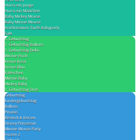
Hurra ein Junge
Hurra ein Mädchen
Baby Mickey Mouse
Baby Minnie Mouse
Konfirmation Taufe Babyparty
Sale
1. Geburtstag
1. Geburtstag Ballons
1. Geburtstag Deko
Winnie Pooh
Krone Rosa
Krone Blau
Käferchen
Minnie Baby
Mickey Baby
1. Geburtstag Dots
Geburtstag
Kindergeburtstag
Ballons
Pinatas
Besteck & Kerzen
Disney Prinzessin
Minnie Mouse Party
Frozen 2