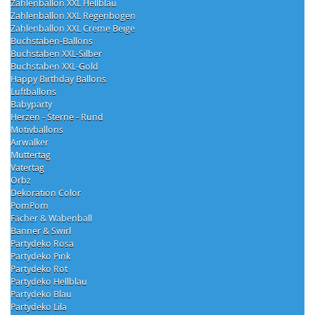
Zahlenballon XXL Hellblau
Zahlenballon XXL Regenbogen
Zahlenballon XXL Creme Beige
Buchstaben-Ballons
Buchstaben XXL-Silber
Buchstaben XXL-Gold
Happy Birthday Ballons
Luftballons
Babyparty
Herzen - Sterne - Rund
Motivballons
Airwalker
Muttertag
Vatertag
Orbz
Dekoration Color
PomPom
Fächer & Wabenball
Banner & Swirl
Partydeko Rosa
Partydeko Pink
Partydeko Rot
Partydeko Hellblau
Partydeko Blau
Partydeko Lila