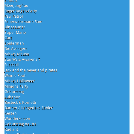
Einhorn
Meerjungfrau
Regenbogen-Party
Paw Patrol
Feuerwehrmann Sam
Dinosaurier
Super Mario
Cars
Spiderman
Die Avengers
Mickey Mouse
Star Wars Awakens 7
Fussball
Jack and the neverland pirates
Winnie Pooh
Mickey Halloween
Minions Party
Geburtstag
Zubehör
Besteck & Konfetti
Banner / Hängedeko Zahlen
Kerzen
Wunderkerzen
Geburtstag neutral
Radiant