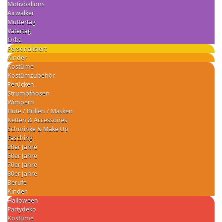
Motivballons
Airwalker
Muttertag
Vatertag
Orbz
Personalisiert
Kinder
Kostüme
Kostümzubehör
Perücken
Strumpfhosen
Wimpern
Hüte / Brillen / Masken
Ketten & Accessoires
Schminke & Make Up
Fasching
20er Jahre
50er Jahre
70er Jahre
80er Jahre
Berufe
Kinder
Halloween
Partydeko
Kostüme