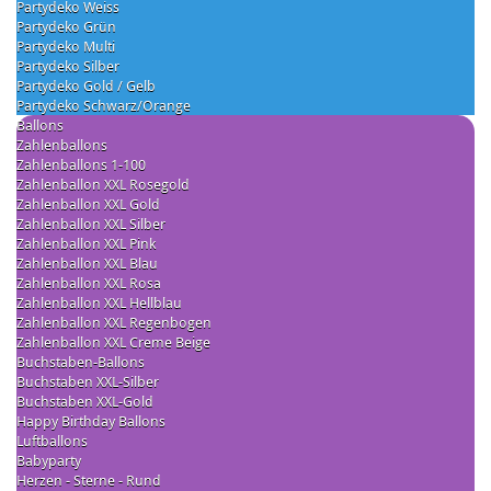
Partydeko Weiss
Partydeko Grün
Partydeko Multi
Partydeko Silber
Partydeko Gold / Gelb
Partydeko Schwarz/Orange
Ballons
Zahlenballons
Zahlenballons 1-100
Zahlenballon XXL Rosegold
Zahlenballon XXL Gold
Zahlenballon XXL Silber
Zahlenballon XXL Pink
Zahlenballon XXL Blau
Zahlenballon XXL Rosa
Zahlenballon XXL Hellblau
Zahlenballon XXL Regenbogen
Zahlenballon XXL Creme Beige
Buchstaben-Ballons
Buchstaben XXL-Silber
Buchstaben XXL-Gold
Happy Birthday Ballons
Luftballons
Babyparty
Herzen - Sterne - Rund