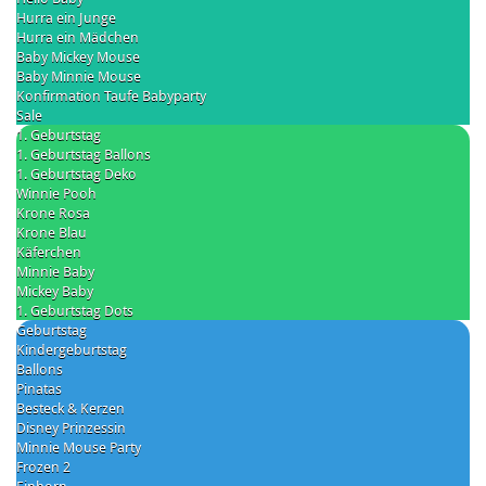
Hurra ein Junge
Hurra ein Mädchen
Baby Mickey Mouse
Baby Minnie Mouse
Konfirmation Taufe Babyparty
Sale
1. Geburtstag
1. Geburtstag Ballons
1. Geburtstag Deko
Winnie Pooh
Krone Rosa
Krone Blau
Käferchen
Minnie Baby
Mickey Baby
1. Geburtstag Dots
Geburtstag
Kindergeburtstag
Ballons
Pinatas
Besteck & Kerzen
Disney Prinzessin
Minnie Mouse Party
Frozen 2