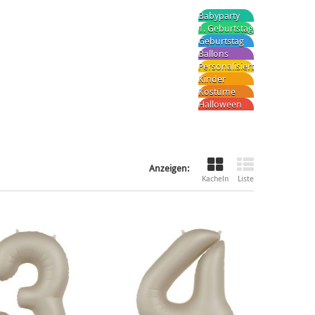
Babyparty
1. Geburtstag
Geburtstag
Ballons
Personalisiert
Kinder
Kostüme
Halloween
Anzeigen:
Kacheln
Liste