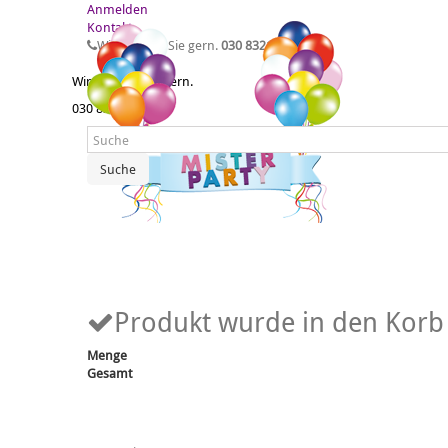
Anmelden
Kontakt
Wir beraten Sie gern.
030 83211958
Wir beraten Sie gern.
030 83211958
Suche
Produkt wurde in den Korb 
Menge
Gesamt