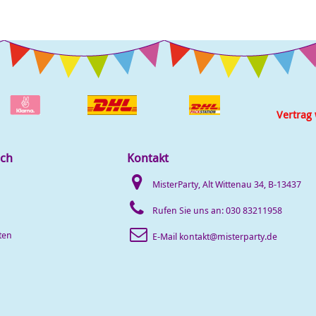
Vertrag
ich
Kontakt
MisterParty, Alt Wittenau 34, B-13437
Rufen Sie uns an:
030 83211958
ten
E-Mail
kontakt@misterparty.de