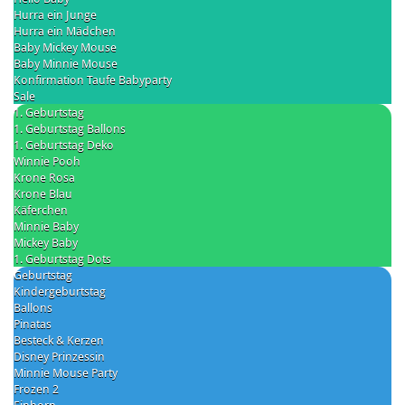
Hurra ein Junge
Hurra ein Mädchen
Baby Mickey Mouse
Baby Minnie Mouse
Konfirmation Taufe Babyparty
Sale
1. Geburtstag
1. Geburtstag Ballons
1. Geburtstag Deko
Winnie Pooh
Krone Rosa
Krone Blau
Käferchen
Minnie Baby
Mickey Baby
1. Geburtstag Dots
Geburtstag
Kindergeburtstag
Ballons
Pinatas
Besteck & Kerzen
Disney Prinzessin
Minnie Mouse Party
Frozen 2