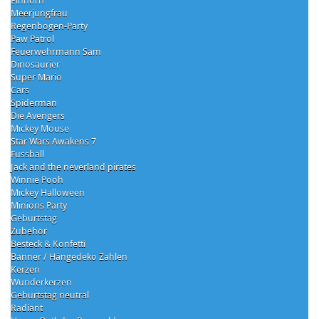
Einhorn
Meerjungfrau
Regenbogen-Party
Paw Patrol
Feuerwehrmann Sam
Dinosaurier
Super Mario
Cars
Spiderman
Die Avengers
Mickey Mouse
Star Wars Awakens 7
Fussball
Jack and the neverland pirates
Winnie Pooh
Mickey Halloween
Minions Party
Geburtstag
Zubehör
Besteck & Konfetti
Banner / Hängedeko Zahlen
Kerzen
Wunderkerzen
Geburtstag neutral
Radiant