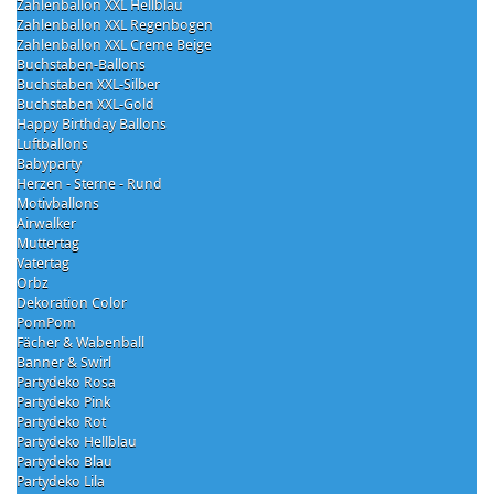
Zahlenballon XXL Hellblau
Zahlenballon XXL Regenbogen
Zahlenballon XXL Creme Beige
Buchstaben-Ballons
Buchstaben XXL-Silber
Buchstaben XXL-Gold
Happy Birthday Ballons
Luftballons
Babyparty
Herzen - Sterne - Rund
Motivballons
Airwalker
Muttertag
Vatertag
Orbz
Dekoration Color
PomPom
Fächer & Wabenball
Banner & Swirl
Partydeko Rosa
Partydeko Pink
Partydeko Rot
Partydeko Hellblau
Partydeko Blau
Partydeko Lila