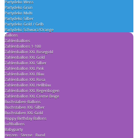
Partydeko Weiss
Partydeko Grün
Partydeko Multi
Partydeko Silber
Partydeko Gold / Gelb
Partydeko Schwarz/Orange
Ballons
Zahlenballons
Zahlenballons 1-100
Zahlenballon XXL Rosegold
Zahlenballon XXL Gold
Zahlenballon XXL Silber
Zahlenballon XXL Pink
Zahlenballon XXL Blau
Zahlenballon XXL Rosa
Zahlenballon XXL Hellblau
Zahlenballon XXL Regenbogen
Zahlenballon XXL Creme Beige
Buchstaben-Ballons
Buchstaben XXL-Silber
Buchstaben XXL-Gold
Happy Birthday Ballons
Luftballons
Babyparty
Herzen - Sterne - Rund