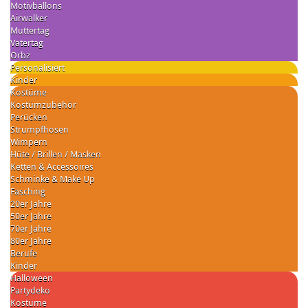
Motivballons
Airwalker
Muttertag
Vatertag
Orbz
Personalisiert
Kinder
Kostüme
Kostümzubehör
Perücken
Strumpfhosen
Wimpern
Hüte / Brillen / Masken
Ketten & Accessoires
Schminke & Make Up
Fasching
20er Jahre
50er Jahre
70er Jahre
80er Jahre
Berufe
Kinder
Halloween
Partydeko
Kostüme