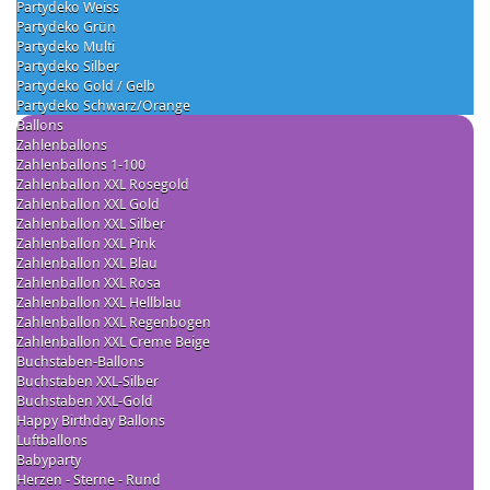
Partydeko Weiss
Partydeko Grün
Partydeko Multi
Partydeko Silber
Partydeko Gold / Gelb
Partydeko Schwarz/Orange
Ballons
Zahlenballons
Zahlenballons 1-100
Zahlenballon XXL Rosegold
Zahlenballon XXL Gold
Zahlenballon XXL Silber
Zahlenballon XXL Pink
Zahlenballon XXL Blau
Zahlenballon XXL Rosa
Zahlenballon XXL Hellblau
Zahlenballon XXL Regenbogen
Zahlenballon XXL Creme Beige
Buchstaben-Ballons
Buchstaben XXL-Silber
Buchstaben XXL-Gold
Happy Birthday Ballons
Luftballons
Babyparty
Herzen - Sterne - Rund