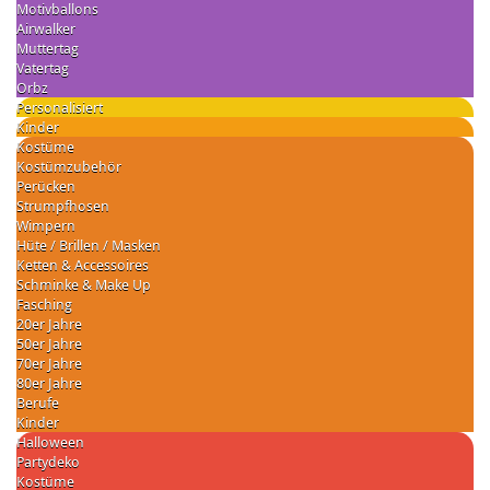
Motivballons
Airwalker
Muttertag
Vatertag
Orbz
Personalisiert
Kinder
Kostüme
Kostümzubehör
Perücken
Strumpfhosen
Wimpern
Hüte / Brillen / Masken
Ketten & Accessoires
Schminke & Make Up
Fasching
20er Jahre
50er Jahre
70er Jahre
80er Jahre
Berufe
Kinder
Halloween
Partydeko
Kostüme