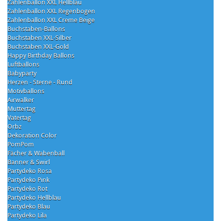
Zahlenballon XXL Hellblau
Zahlenballon XXL Regenbogen
Zahlenballon XXL Creme Beige
Buchstaben-Ballons
Buchstaben XXL-Silber
Buchstaben XXL-Gold
Happy Birthday Ballons
Luftballons
Babyparty
Herzen - Sterne - Rund
Motivballons
Airwalker
Muttertag
Vatertag
Orbz
Dekoration Color
PomPom
Fächer & Wabenball
Banner & Swirl
Partydeko Rosa
Partydeko Pink
Partydeko Rot
Partydeko Hellblau
Partydeko Blau
Partydeko Lila