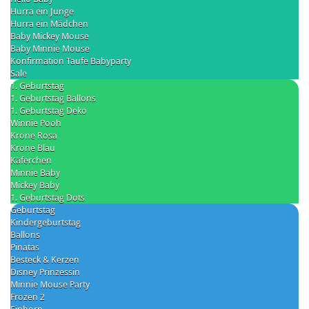
Hurra ein Junge
Hurra ein Mädchen
Baby Mickey Mouse
Baby Minnie Mouse
Konfirmation Taufe Babyparty
Sale
1. Geburtstag
1. Geburtstag Ballons
1. Geburtstag Deko
Winnie Pooh
Krone Rosa
Krone Blau
Käferchen
Minnie Baby
Mickey Baby
1. Geburtstag Dots
Geburtstag
Kindergeburtstag
Ballons
Pinatas
Besteck & Kerzen
Disney Prinzessin
Minnie Mouse Party
Frozen 2