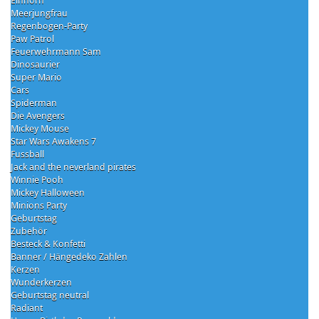
Einhorn
Meerjungfrau
Regenbogen-Party
Paw Patrol
Feuerwehrmann Sam
Dinosaurier
Super Mario
Cars
Spiderman
Die Avengers
Mickey Mouse
Star Wars Awakens 7
Fussball
Jack and the neverland pirates
Winnie Pooh
Mickey Halloween
Minions Party
Geburtstag
Zubehör
Besteck & Konfetti
Banner / Hängedeko Zahlen
Kerzen
Wunderkerzen
Geburtstag neutral
Radiant