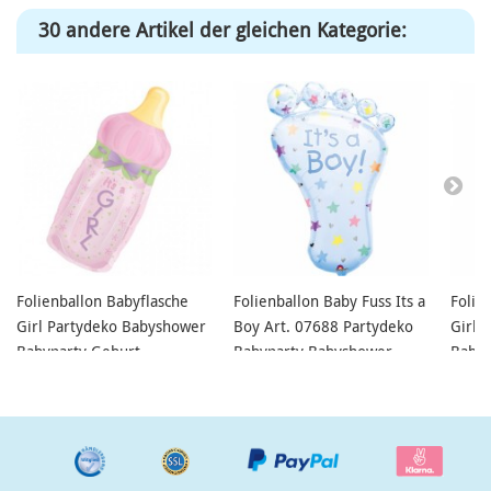
30 andere Artikel der gleichen Kategorie:
Folienballon Babyflasche
Folienballon Baby Fuss Its a
Folie
Girl Partydeko Babyshower
Boy Art. 07688 Partydeko
Girl 
Babyparty Geburt
Babyparty Babyshower
Babyp
Geburt
Gebu