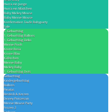
Hurra ein Junge
Hurra ein Mädchen
Baby Mickey Mouse
Baby Minnie Mouse
Konfirmation Taufe Babyparty
Sale
1. Geburtstag
1. Geburtstag Ballons
1. Geburtstag Deko
Winnie Pooh
Krone Rosa
Krone Blau
Käferchen
Minnie Baby
Mickey Baby
1. Geburtstag Dots
Geburtstag
Kindergeburtstag
Ballons
Pinatas
Besteck & Kerzen
Disney Prinzessin
Minnie Mouse Party
Frozen 2