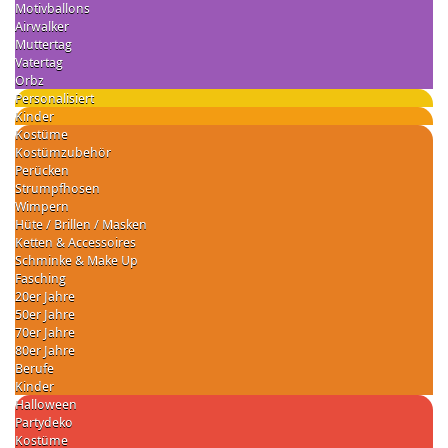
Motivballons
Airwalker
Muttertag
Vatertag
Orbz
Personalisiert
Kinder
Kostüme
Kostümzubehör
Perücken
Strumpfhosen
Wimpern
Hüte / Brillen / Masken
Ketten & Accessoires
Schminke & Make Up
Fasching
20er Jahre
50er Jahre
70er Jahre
80er Jahre
Berufe
Kinder
Halloween
Partydeko
Kostüme