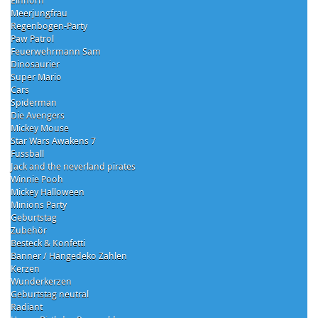
Einhorn
Meerjungfrau
Regenbogen-Party
Paw Patrol
Feuerwehrmann Sam
Dinosaurier
Super Mario
Cars
Spiderman
Die Avengers
Mickey Mouse
Star Wars Awakens 7
Fussball
Jack and the neverland pirates
Winnie Pooh
Mickey Halloween
Minions Party
Geburtstag
Zubehör
Besteck & Konfetti
Banner / Hängedeko Zahlen
Kerzen
Wunderkerzen
Geburtstag neutral
Radiant