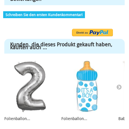
Schreiben Sie den ersten Kundenkommentar!
Kunden, die dieses Produkt gekauft haben,
kauften auch ...
Folienballon...
Folienballon...
Babyp