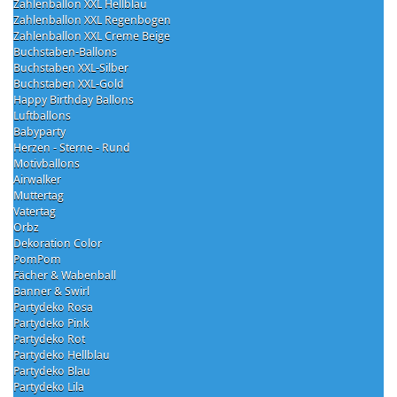
Zahlenballon XXL Hellblau
Zahlenballon XXL Regenbogen
Zahlenballon XXL Creme Beige
Buchstaben-Ballons
Buchstaben XXL-Silber
Buchstaben XXL-Gold
Happy Birthday Ballons
Luftballons
Babyparty
Herzen - Sterne - Rund
Motivballons
Airwalker
Muttertag
Vatertag
Orbz
Dekoration Color
PomPom
Fächer & Wabenball
Banner & Swirl
Partydeko Rosa
Partydeko Pink
Partydeko Rot
Partydeko Hellblau
Partydeko Blau
Partydeko Lila