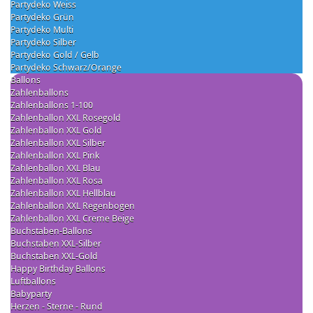
Partydeko Weiss
Partydeko Grün
Partydeko Multi
Partydeko Silber
Partydeko Gold / Gelb
Partydeko Schwarz/Orange
Ballons
Zahlenballons
Zahlenballons 1-100
Zahlenballon XXL Rosegold
Zahlenballon XXL Gold
Zahlenballon XXL Silber
Zahlenballon XXL Pink
Zahlenballon XXL Blau
Zahlenballon XXL Rosa
Zahlenballon XXL Hellblau
Zahlenballon XXL Regenbogen
Zahlenballon XXL Creme Beige
Buchstaben-Ballons
Buchstaben XXL-Silber
Buchstaben XXL-Gold
Happy Birthday Ballons
Luftballons
Babyparty
Herzen - Sterne - Rund