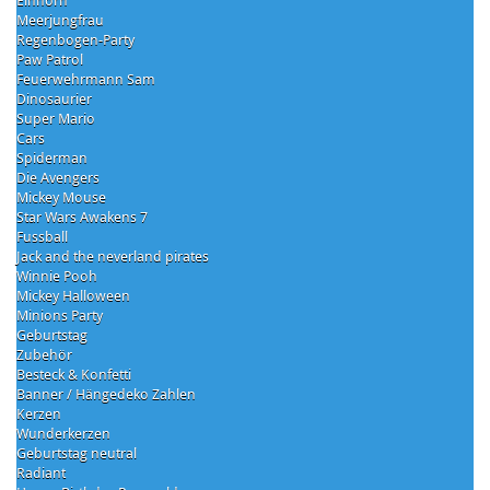
Einhorn
Meerjungfrau
Regenbogen-Party
Paw Patrol
Feuerwehrmann Sam
Dinosaurier
Super Mario
Cars
Spiderman
Die Avengers
Mickey Mouse
Star Wars Awakens 7
Fussball
Jack and the neverland pirates
Winnie Pooh
Mickey Halloween
Minions Party
Geburtstag
Zubehör
Besteck & Konfetti
Banner / Hängedeko Zahlen
Kerzen
Wunderkerzen
Geburtstag neutral
Radiant