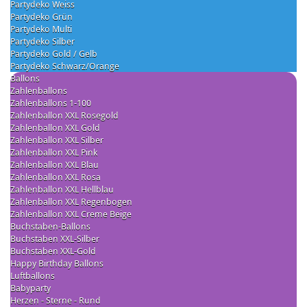
Partydeko Weiss
Partydeko Grün
Partydeko Multi
Partydeko Silber
Partydeko Gold / Gelb
Partydeko Schwarz/Orange
Ballons
Zahlenballons
Zahlenballons 1-100
Zahlenballon XXL Rosegold
Zahlenballon XXL Gold
Zahlenballon XXL Silber
Zahlenballon XXL Pink
Zahlenballon XXL Blau
Zahlenballon XXL Rosa
Zahlenballon XXL Hellblau
Zahlenballon XXL Regenbogen
Zahlenballon XXL Creme Beige
Buchstaben-Ballons
Buchstaben XXL-Silber
Buchstaben XXL-Gold
Happy Birthday Ballons
Luftballons
Babyparty
Herzen - Sterne - Rund