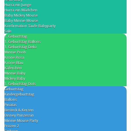
Hurra ein Junge
Hurra ein Mädchen
Baby Mickey Mouse
Baby Minnie Mouse
Konfirmation Taufe Babyparty
Sale
1. Geburtstag
1. Geburtstag Ballons
1. Geburtstag Deko
Winnie Pooh
Krone Rosa
Krone Blau
Käferchen
Minnie Baby
Mickey Baby
1. Geburtstag Dots
Geburtstag
Kindergeburtstag
Ballons
Pinatas
Besteck & Kerzen
Disney Prinzessin
Minnie Mouse Party
Frozen 2