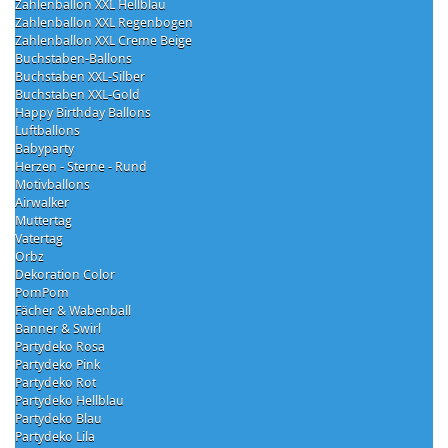
Zahlenballon XXL Hellblau
Zahlenballon XXL Regenbogen
Zahlenballon XXL Creme Beige
Buchstaben-Ballons
Buchstaben XXL-Silber
Buchstaben XXL-Gold
Happy Birthday Ballons
Luftballons
Babyparty
Herzen - Sterne - Rund
Motivballons
Airwalker
Muttertag
Vatertag
Orbz
Dekoration Color
PomPom
Fächer & Wabenball
Banner & Swirl
Partydeko Rosa
Partydeko Pink
Partydeko Rot
Partydeko Hellblau
Partydeko Blau
Partydeko Lila