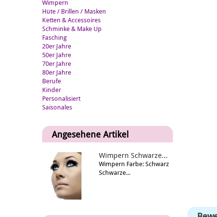
Wimpern
Hüte / Brillen / Masken
Ketten & Accessoires
Schminke & Make Up
Fasching
20er Jahre
50er Jahre
70er Jahre
80er Jahre
Berufe
Kinder
Personalisiert
Saisonales
Angesehene Artikel
Wimpern Schwarze...
Wimpern Farbe: Schwarz
Schwarze...
Bewe