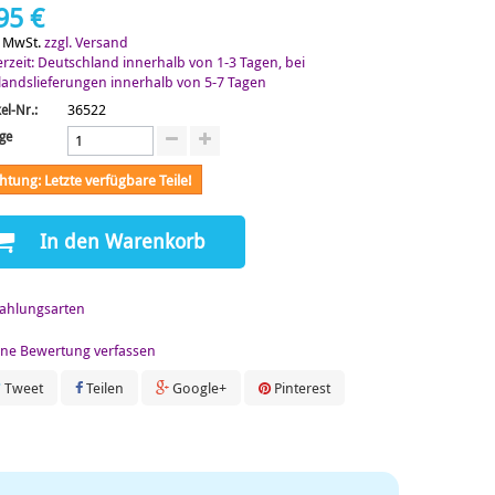
95 €
. MwSt.
zzgl. Versand
erzeit: Deutschland innerhalb von 1-3 Tagen, bei
landslieferungen innerhalb von 5-7 Tagen
36522
kel-Nr.:
ge
htung: Letzte verfügbare Teile!
In den Warenkorb
ene Bewertung verfassen
Tweet
Teilen
Google+
Pinterest