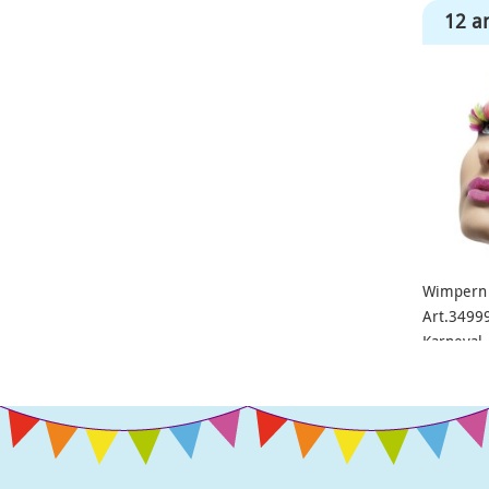
12 an
Wimpern 
Art.34999
Karneval