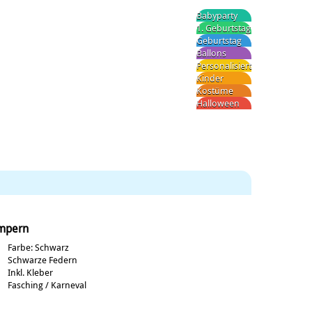
Babyparty
1. Geburtstag
Geburtstag
Ballons
Personalisiert
Kinder
Kostüme
Halloween
mpern
Farbe: Schwarz
Schwarze Federn
Inkl. Kleber
Fasching / Karneval