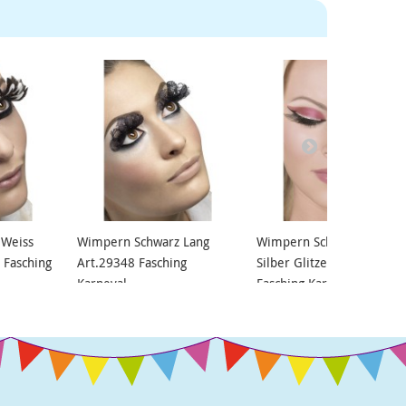
 Weiss
Wimpern Schwarz Lang
Wimpern Schwarz mit
 Fasching
Art.29348 Fasching
Silber Glitzer Art.30279
Karneval
Fasching Karneval