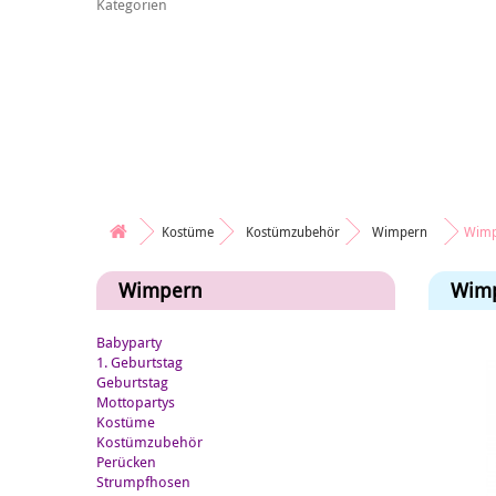
Kategorien
Kostüme
Kostümzubehör
Wimpern
Wimp
Wimpern
Wimp
Babyparty
1. Geburtstag
Geburtstag
Mottopartys
Kostüme
Kostümzubehör
Perücken
Strumpfhosen