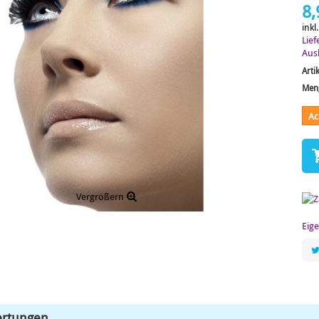
8,
inkl
Lief
Aus
Arti
Men
Ac
Vergrößern
Eig
rtungen