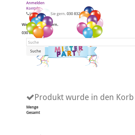
Anmelden
Kontakt
Wir beraten Sie gern.
030 83211958
Wir beraten Sie gern.
030 83211958
Suche
Produkt wurde in den Korb 
Menge
Gesamt